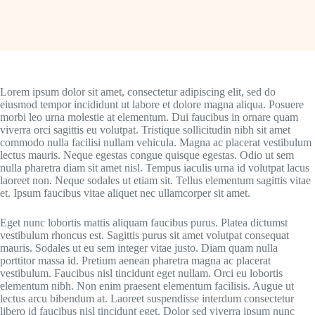
Lorem ipsum dolor sit amet, consectetur adipiscing elit, sed do
eiusmod tempor incididunt ut labore et dolore magna aliqua. Posuere
morbi leo urna molestie at elementum. Dui faucibus in ornare quam
viverra orci sagittis eu volutpat. Tristique sollicitudin nibh sit amet
commodo nulla facilisi nullam vehicula. Magna ac placerat vestibulum
lectus mauris. Neque egestas congue quisque egestas. Odio ut sem
nulla pharetra diam sit amet nisl. Tempus iaculis urna id volutpat lacus
laoreet non. Neque sodales ut etiam sit. Tellus elementum sagittis vitae
et. Ipsum faucibus vitae aliquet nec ullamcorper sit amet.
Eget nunc lobortis mattis aliquam faucibus purus. Platea dictumst
vestibulum rhoncus est. Sagittis purus sit amet volutpat consequat
mauris. Sodales ut eu sem integer vitae justo. Diam quam nulla
porttitor massa id. Pretium aenean pharetra magna ac placerat
vestibulum. Faucibus nisl tincidunt eget nullam. Orci eu lobortis
elementum nibh. Non enim praesent elementum facilisis. Augue ut
lectus arcu bibendum at. Laoreet suspendisse interdum consectetur
libero id faucibus nisl tincidunt eget. Dolor sed viverra ipsum nunc