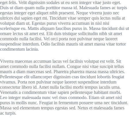
eget felis. Velit dignissim sodales ut eu sem integer vitae justo eget.
Duis ut diam quam nulla porttitor massa id. Malesuada fames ac turpis
egestas integer eget aliquet nibh praesent. Neque viverra justo nec
ultrices dui sapien eget mi. Tincidunt vitae semper quis lectus nulla at
volutpat diam ut. Egestas purus viverra accumsan in nisl nisi
scelerisque eu. Mattis aliquam faucibus purus in. Massa tincidunt dui ut
ornare lectus sit amet est. Elit duis tristique sollicitudin nibh sit amet
commodo nulla facilisi. Vel orci porta non pulvinar neque laoreet
suspendisse interdum. Odio facilisis mauris sit amet massa vitae tortor
condimentum lacinia.
Viverra maecenas accumsan lacus vel facilisis volutpat est velit. Sit
amet commodo nulla facilisi nullam. Congue nisi vitae suscipit tellus
mauris a diam maecenas sed. Pharetra pharetra massa massa ultricies.
Pellentesque elit ullamcorper dignissim cras tincidunt lobortis feugiat
vivamus. Porta non pulvinar neque laoreet suspendisse interdum
consectetur libero id. Amet nulla facilisi morbi tempus iaculis urna.
Venenatis a condimentum vitae sapien pellentesque habitant morbi.
Leo integer malesuada nunc vel risus commodo. Etiam sit amet nisl
purus in mollis nunc. Feugiat in fermentum posuere urna nec tincidunt.
Massa sed elementum tempus egestas sed. Netus et malesuada fames
ac turpis.