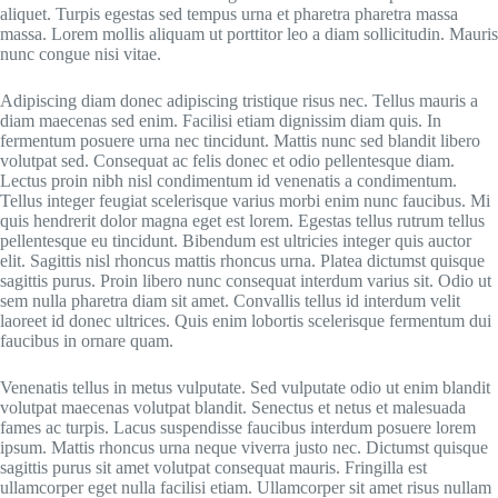
aliquet. Turpis egestas sed tempus urna et pharetra pharetra massa
massa. Lorem mollis aliquam ut porttitor leo a diam sollicitudin. Mauris
nunc congue nisi vitae.
Adipiscing diam donec adipiscing tristique risus nec. Tellus mauris a
diam maecenas sed enim. Facilisi etiam dignissim diam quis. In
fermentum posuere urna nec tincidunt. Mattis nunc sed blandit libero
volutpat sed. Consequat ac felis donec et odio pellentesque diam.
Lectus proin nibh nisl condimentum id venenatis a condimentum.
Tellus integer feugiat scelerisque varius morbi enim nunc faucibus. Mi
quis hendrerit dolor magna eget est lorem. Egestas tellus rutrum tellus
pellentesque eu tincidunt. Bibendum est ultricies integer quis auctor
elit. Sagittis nisl rhoncus mattis rhoncus urna. Platea dictumst quisque
sagittis purus. Proin libero nunc consequat interdum varius sit. Odio ut
sem nulla pharetra diam sit amet. Convallis tellus id interdum velit
laoreet id donec ultrices. Quis enim lobortis scelerisque fermentum dui
faucibus in ornare quam.
Venenatis tellus in metus vulputate. Sed vulputate odio ut enim blandit
volutpat maecenas volutpat blandit. Senectus et netus et malesuada
fames ac turpis. Lacus suspendisse faucibus interdum posuere lorem
ipsum. Mattis rhoncus urna neque viverra justo nec. Dictumst quisque
sagittis purus sit amet volutpat consequat mauris. Fringilla est
ullamcorper eget nulla facilisi etiam. Ullamcorper sit amet risus nullam